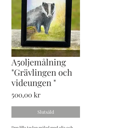
A5oljemålning
"Grävlingen och
videungen "
Pris
500,00 kr
Slutsåld
Den lilla tavlan målad med olja och