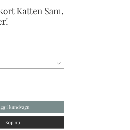
 kort Katten Sam,
er!
s
*
ägg i kundvagn
Köp nu