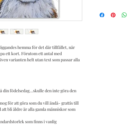
liggandes hemma för det där tillfället, när
öpa ett kort. Förutom ett antal med
 även varianten helt utan text som passar alla
å din födelsedag...skulle den inte göra den
og för att göra som du vill ändå- grattis till
 att bli äldre är alla gamla människor som
andardstorlek som finns i vanlig