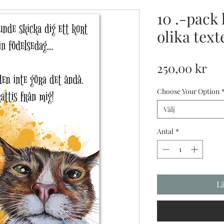
10 .-pack
olika text
Pri
250,00 kr
Choose Your Option
Välj
Antal
*
L