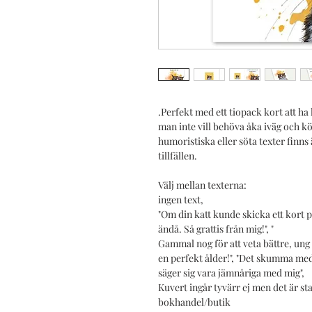
.Perfekt med ett tiopack kort att ha 
man inte vill behöva åka iväg och k
humoristiska eller söta texter finns
tillfällen.
Välj mellan texterna:
ingen text,
"Om din katt kunde skicka ett kort p
ändå. Så grattis från mig!", "
Gammal nog för att veta bättre, ung n
en perfekt ålder!", "Det skumma med
säger sig vara jämnåriga med mig",
Kuvert ingår tyvärr ej men det är st
bokhandel/butik