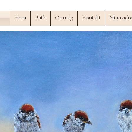
Hem
Butik
Om mig
Kontakt
Mina adr
SandyArt.shop