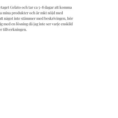
etaget Gelato och tar ca 5-8 dagar att komma
alla mina produkter och är mkt nöjd med
att något inte stämmer med beskrivingen, hör
ig med en lösning då jag inte ser varje enskild
er tillverkningen.