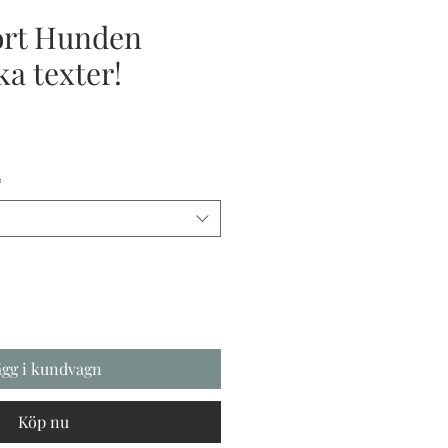
ort Hunden
ka texter!
s
*
ägg i kundvagn
Köp nu