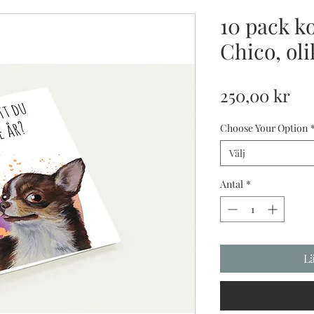
10 pack k
Chico, oli
Pri
250,00 kr
Choose Your Option
Välj
Antal
*
L