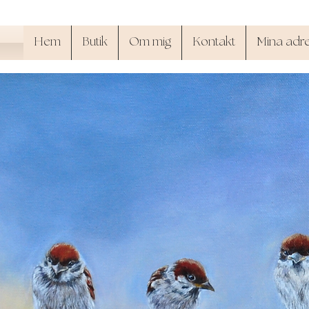
Hem
Butik
Om mig
Kontakt
Mina adr
SandyArt.shop