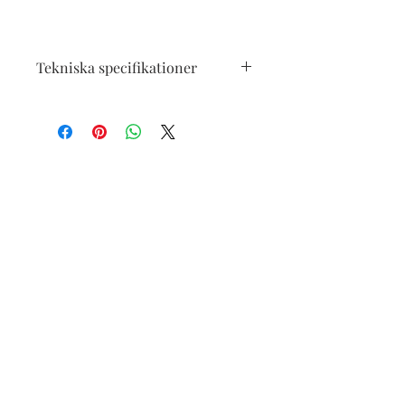
Tekniska specifikationer
Endast färgäkta orginalbläck från
Epson, syrafritt.
Matte papper heavy weight 167g/m¤
High Glossyphoto heavy weight
183g/m¤
Färgäkta upp till 300 år enligt
tillverkaren