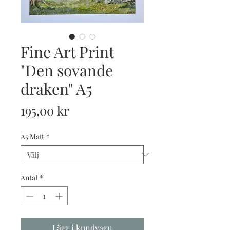
Fine Art Print
"Den sovande
draken" A5
Pris
195,00 kr
A5 Matt
*
Antal
*
Lägg i kundvagn