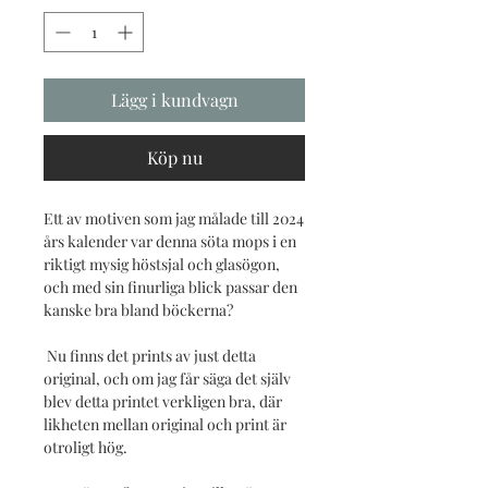
Lägg i kundvagn
Köp nu
Ett av motiven som jag målade till 2024
års kalender var denna söta mops i en
riktigt mysig höstsjal och glasögon,
och med sin finurliga blick passar den
kanske bra bland böckerna?
Nu finns det prints av just detta
original, och om jag får säga det själv
blev detta printet verkligen bra, där
likheten mellan original och print är
otroligt hög.