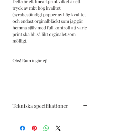
Detta är ett fineartprint vilket är ett
tryck av mkt hög kvalitet
(syrabeständigt papper av hög kvalitet
och endast orginalbläck) som jag gör
hemma själv med full kontroll att varje
print ska bli så likt orginalet som
möjligt.
Obs! Ram ingår ej!
Tekniska specifikationer
Endast färgäkta orginalbläck från
Epson, syrafritt.
Matte papper heavy weight 167g/m¤
High Glossyphoto heavy weight