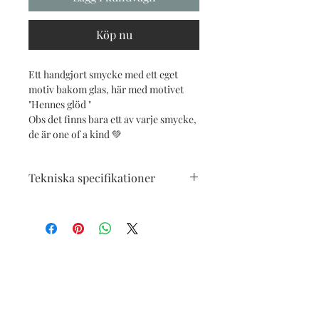
Köp nu
Ett handgjort smycke med ett eget
motiv bakom glas, här med motivet
"Hennes glöd "
Obs det finns bara ett av varje smycke,
de är one of a kind 💚
Tekniska specifikationer
Metallsmycke med eget motiv bakom
äkta glas, med rem i läderimitation
(inte äkta- veganskt)
Kvadraten är ca 3 cm, halsbandet är ca
42cm plus 6 cm kedja som gör att du
kan justera längden ngt.
, ej helt nickelfritt