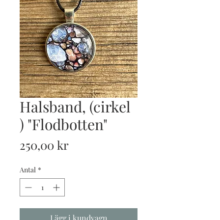
Halsband, (cirkel
) "Flodbotten"
Pris
250,00 kr
Antal
*
Lägg i kundvagn