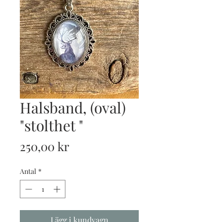
Halsband, (oval)
"stolthet "
Pris
250,00 kr
Antal
*
Lägg i kundvagn