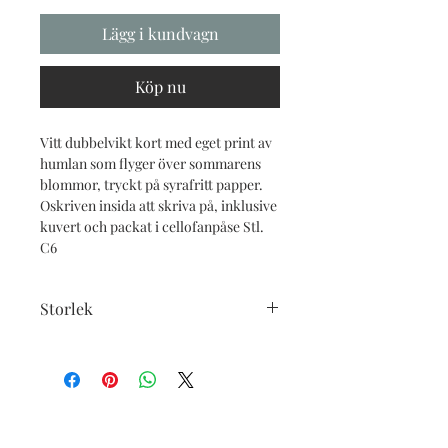
Lägg i kundvagn
Köp nu
Vitt dubbelvikt kort med eget print av
humlan som flyger över sommarens
blommor, tryckt på syrafritt papper.
Oskriven insida att skriva på, inklusive
kuvert och packat i cellofanpåse Stl.
C6
Storlek
Ca 14.7 cm x 10.4