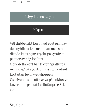
Lägg i kundvagn
Köp nu
Vitt dubbelvikt kort med eget print av
den nyblivna kattmamman med sina
diande kattungar, tryckt på syrafritt
papper av hög kvalitet.
Obs- detta kort har texten "grattis på
mors dag" på sig, det finns ett likadant
kort utan text i webshoppen!
Oskriven insida att skriva på, inklusive
kuvert och packat i cellofanpåse Stl.
C6
Storlek