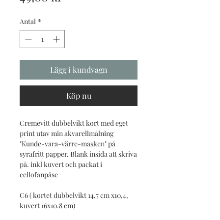
Antal
*
Lägg i kundvagn
Köp nu
Cremevitt dubbelvikt kort med eget
print utav min akvarellmålning
"Kunde-vara-värre-masken" på
syrafritt papper. Blank insida att skriva
på. inkl kuvert och packat i
cellofanpåse
C6 ( kortet dubbelvikt 14,7 cm x10,4,
kuvert 16x10.8 cm)