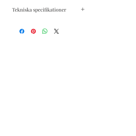
Tekniska specifikationer
C6 ( kortet dubbelvikt 14,7 cm x10,4,
kuvert 16x10.8 cm)
Syrafrtt papper, Epson orginalbläck
med god färgäkthet, delvis återvunnet
papper i kuvert/papper