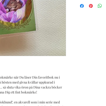
ca 16x 6 cm (Varje pr
skilja sig lite åt) och
som jag sedan laminer
t bokmärke när Du läser Din favoritbok nu i
 hösten med givna kvällar uppkurad i
.. så sluta vika öron på Dina vackra böcker
unna Dig ett fint bokmärke!
"klokhund", en akvarell som i min serie med