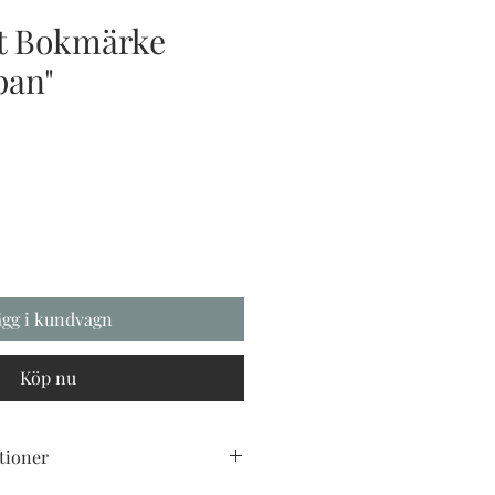
t Bokmärke
pan"
ägg i kundvagn
Köp nu
tioner