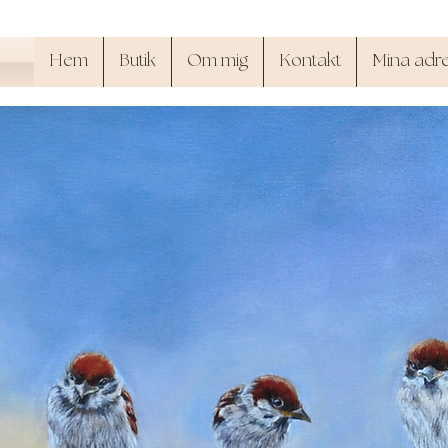
Hem
Butik
Om mig
Kontakt
Mina adr
SandyArt.shop