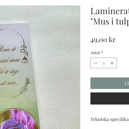
Laminera
"Mus i tul
Pris
49,00 kr
Antal
*
L
Tekniska specifika