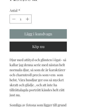
Antal
*
Lägg i kundvagn
Köp nu
Djur med attityd och glimten i ögat- så
kallar jag denna serie med nästan helt
normala djur, så som de är karaktärer
och charmtroll precis som vem som
helst. Våra husdjur ger oss så mycket
skratt och glädje , och att inte ha
tillrättalagda porträtt kändes helt rätt
just nu.
Somliga av fotona som ligger till grund