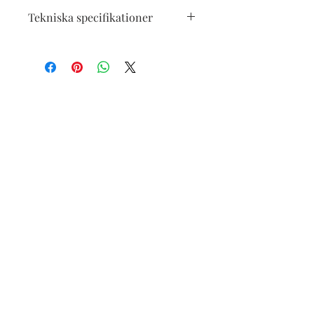
Tekniska specifikationer
Oljemålning 15x15 cm på duk, limmad
på tjock träskiva, sedan inramad med
handgjord lådram, totalt mäter tavlan
då 17x17 cm. Hål för hängning finns på
baksidan, men den går lika bra att
placera ståendes på en hylla eller i ett
skåp.