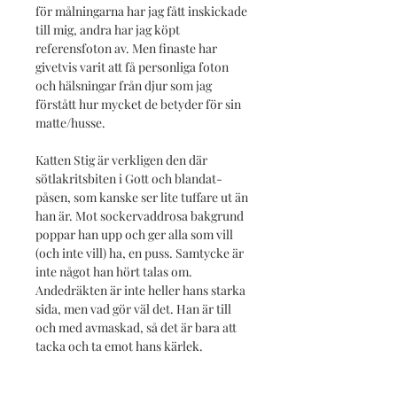
för målningarna har jag fått inskickade
till mig, andra har jag köpt
referensfoton av. Men finaste har
givetvis varit att få personliga foton
och hälsningar från djur som jag
förstått hur mycket de betyder för sin
matte/husse.
Katten Stig är verkligen den där
sötlakritsbiten i Gott och blandat-
påsen, som kanske ser lite tuffare ut än
han är. Mot sockervaddrosa bakgrund
poppar han upp och ger alla som vill
(och inte vill) ha, en puss. Samtycke är
inte något han hört talas om.
Andedräkten är inte heller hans starka
sida, men vad gör väl det. Han är till
och med avmaskad, så det är bara att
tacka och ta emot hans kärlek.