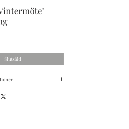
"Vintermöte"
ng
ris
Slutsåld
tioner
 på uppspänd canvas, behandlad
som skydd mot uvljus och damm