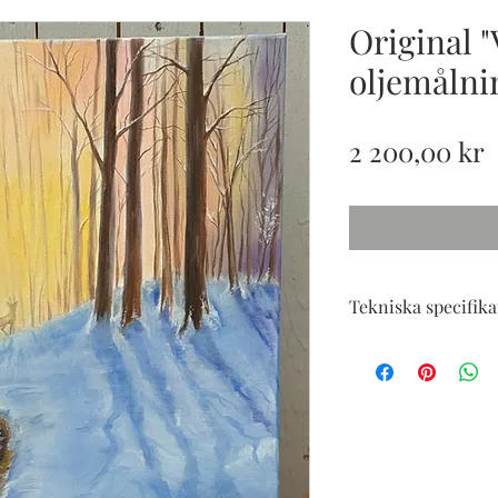
Original 
oljemålni
P
2 200,00 kr
Tekniska specifika
50x60 cm oljemålning
med blank fernissa 