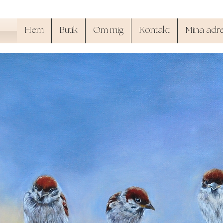
Hem
Butik
Om mig
Kontakt
Mina adr
SandyArt.shop