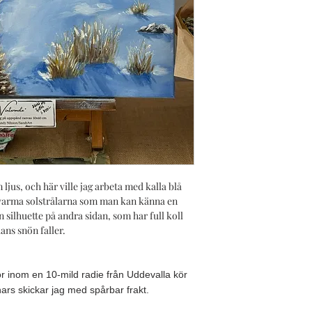
 ljus, och här ville jag arbeta med kalla blå
varma solstrålarna som man kan känna en
n silhuette på andra sidan, som har full koll
dans snön faller.
or inom en 10-mild radie från Uddevalla kör
nnars skickar jag med spårbar frakt.